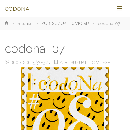
CODONA
ホ
release
YURI SUZUKI - CIVIC-SP
codona_07
ー
ム
codona_07
フ
300 × 300
ピクセル
YURI SUZUKI – CIVIC-SP
ル
サ
イ
ズ