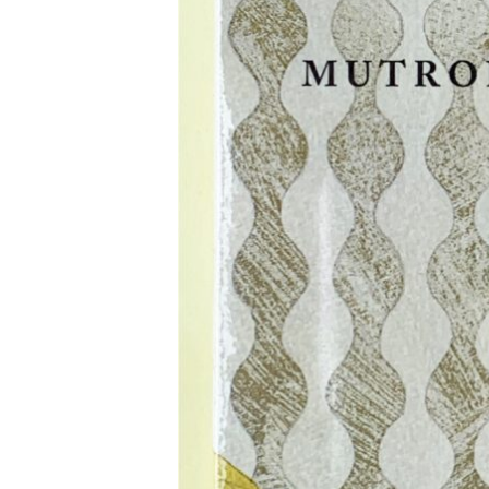
キ
ッ
プ