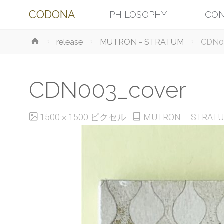
CODONA
PHILOSOPHY
CON
コ
ホ
release
MUTRON - STRATUM
CDN0
ン
ー
ム
テ
CDN003_cover
ン
フ
1500 × 1500
ピクセル
MUTRON – STRAT
ル
ツ
サ
イ
へ
ズ
ス